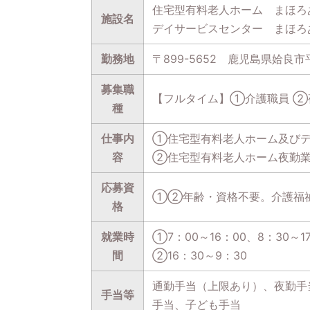
住宅型有料老人ホーム まほろ
施設名
デイサービスセンター まほろ
勤務地
〒899-5652 鹿児島県姶良市平
募集職
【フルタイム】①介護職員 ②
種
仕事内
①住宅型有料老人ホーム及びデ
容
②住宅型有料老人ホーム夜勤
応募資
①②年齢・資格不要。介護福
格
就業時
①7：00～16：00、8：30～17
間
②16：30～9：30
通勤手当（上限あり）、夜勤手
手当等
手当、子ども手当