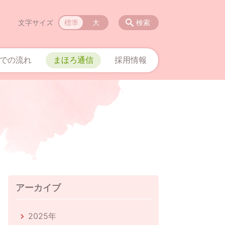
文字サイズ
標準
大
検索
での流れ
まほろ通信
採用情報
アーカイブ
2025年