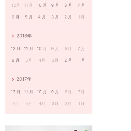
12月
11月
10 月
9 月
8 月
7 月
6 月
5 月
4 月
3 月
2 月
1月
2018年
12 月
11 月
10 月
9 月
8月
7 月
6 月
5月
4月
3月
2 月
1 月
2017年
12 月
11 月
10 月
9 月
8月
7月
6月
5月
4月
3月
2月
1月