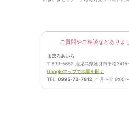
ご質問やご相談などありま
まほろあいら
〒899-5652 鹿児島県姶良市平松3415-
Googleマップで地図を開く
TEL.
0995-73-7812
／ 月〜金 9:00〜1