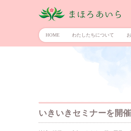
HOME
わたしたちについて
いきいきセミナーを開