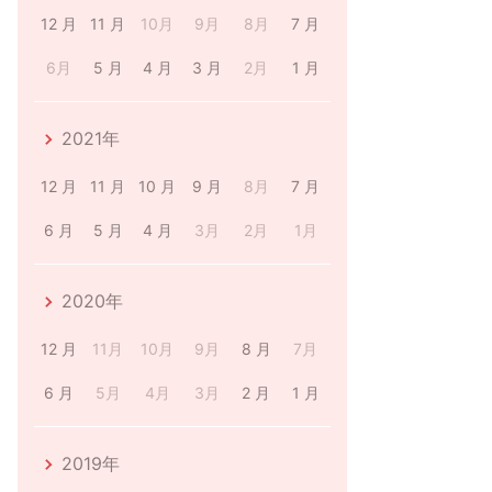
12 月
11 月
10月
9月
8月
7 月
6月
5 月
4 月
3 月
2月
1 月
2021年
12 月
11 月
10 月
9 月
8月
7 月
6 月
5 月
4 月
3月
2月
1月
2020年
12 月
11月
10月
9月
8 月
7月
6 月
5月
4月
3月
2 月
1 月
2019年