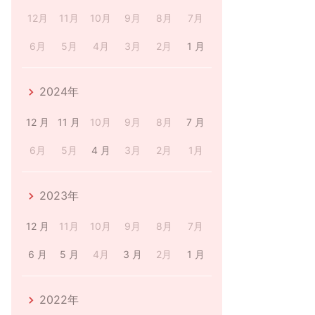
12月
11月
10月
9月
8月
7月
6月
5月
4月
3月
2月
1 月
2024年
12 月
11 月
10月
9月
8月
7 月
6月
5月
4 月
3月
2月
1月
2023年
12 月
11月
10月
9月
8月
7月
6 月
5 月
4月
3 月
2月
1 月
2022年