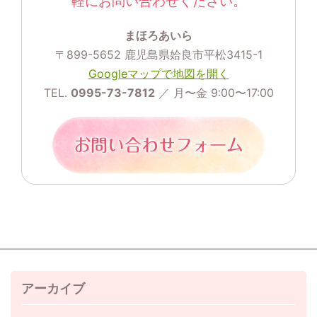
軽にお問い合わせください。
まほろあいら
〒899-5652 鹿児島県姶良市平松3415-1
Googleマップで地図を開く
TEL.
0995-73-7812
／ 月〜金 9:00〜17:00
アーカイブ