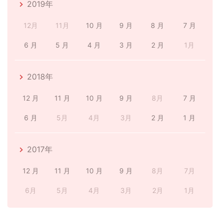
2019年
12月
11月
10 月
9 月
8 月
7 月
6 月
5 月
4 月
3 月
2 月
1月
2018年
12 月
11 月
10 月
9 月
8月
7 月
6 月
5月
4月
3月
2 月
1 月
2017年
12 月
11 月
10 月
9 月
8月
7月
6月
5月
4月
3月
2月
1月