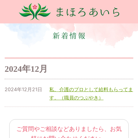
2024年12月
2024年12月21日
私、介護のプロとして給料もらってま
す。（職員のつぶやき）
ご質問やご相談などありましたら、お気