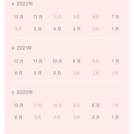
2022年
12 月
11 月
10月
9月
8月
7 月
6月
5 月
4 月
3 月
2月
1 月
2021年
12 月
11 月
10 月
9 月
8月
7 月
6 月
5 月
4 月
3月
2月
1月
2020年
12 月
11月
10月
9月
8 月
7月
6 月
5月
4月
3月
2 月
1 月