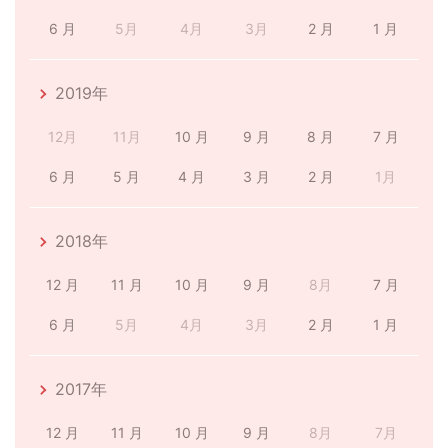
6 月
5月
4月
3月
2 月
1 月
2019年
12月
11月
10 月
9 月
8 月
7 月
6 月
5 月
4 月
3 月
2 月
1月
2018年
12 月
11 月
10 月
9 月
8月
7 月
6 月
5月
4月
3月
2 月
1 月
2017年
12 月
11 月
10 月
9 月
8月
7月