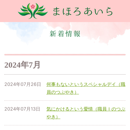
2024年7月
2024年07月26日
何事もないというスペシャルデイ（職
員のつぶやき）
2024年07月13日
気にかけるという愛情（職員Ｉのつぶ
やき）