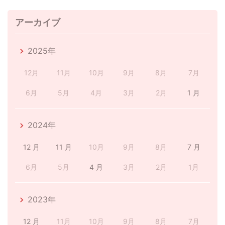
アーカイブ
2025年
12月
11月
10月
9月
8月
7月
6月
5月
4月
3月
2月
1 月
2024年
12 月
11 月
10月
9月
8月
7 月
6月
5月
4 月
3月
2月
1月
2023年
12 月
11月
10月
9月
8月
7月