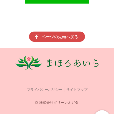
ページの先頭へ戻る
プライバシーポリシー
サイトマップ
© 株式会社グリーンオガタ.