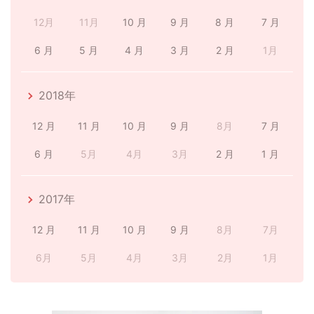
12月
11月
10 月
9 月
8 月
7 月
6 月
5 月
4 月
3 月
2 月
1月
2018年
12 月
11 月
10 月
9 月
8月
7 月
6 月
5月
4月
3月
2 月
1 月
2017年
12 月
11 月
10 月
9 月
8月
7月
6月
5月
4月
3月
2月
1月