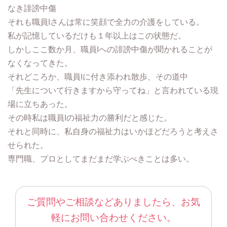
なき誹謗中傷
それも職員Iさんは常に笑顔で全力の介護をしている。
私が記憶しているだけも１年以上はこの状態だ。
しかしここ数か月、職員Iへの誹謗中傷が聞かれることが
なくなってきた。
それどころか、職員Iに付き添われ散歩、その道中
「先生について行きますから守ってね」と言われている現
場に立ちあった。
その時私は職員Iの福祉力の勝利だと感じた。
それと同時に、私自身の福祉力はいかほどだろうと考えさ
せられた。
専門職、プロとしてまだまだ学ぶべきことは多い。
ご質問やご相談などありましたら、お気
軽にお問い合わせください。