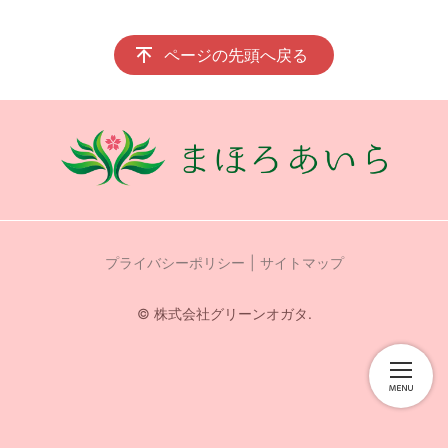
ページの先頭へ戻る
プライバシーポリシー
サイトマップ
© 株式会社グリーンオガタ.