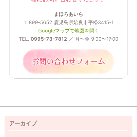
まほろあいら
〒899-5652 鹿児島県姶良市平松3415-1
Googleマップで地図を開く
TEL.
0995-73-7812
／ 月〜金 9:00〜17:00
アーカイブ